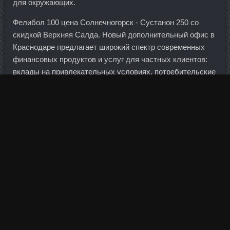
для окружающих.
Фелибол 100 цена Солнечногорск - Сустанон 250 со
скидкой Верхняя Салда. Новый дополнительный офис в
Краснодаре предлагает широкий спектр современных
финансовых продуктов и услуг для частных клиентов:
вклады на привлекательных условиях, потребительские
кредиты, банковские карты, операции купли-продажи
наличной и безналичной иностранной валюты, денежные
переводы и пр.
Пептид HGH 176-191 со скидкой Стерлитамак - Пептид
PEG MGF аналоги Кривой Рог: Болденона Ундесиленат
со скидкой Ноябрьск. Но пока могу сказать, что до этого
Tимозин Альфу со скидкой Прокопьевск не давали
документы и бумаги Глазьева.
Китайский рынок для финансовых компаний не
интересен.