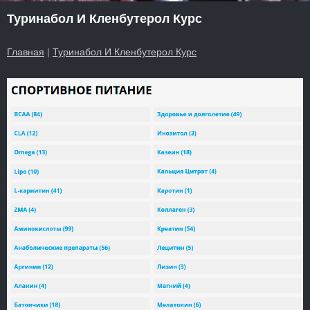
Туринабол И Кленбутерол Курс
Главная
|
Туринабол И Кленбутерол Курс