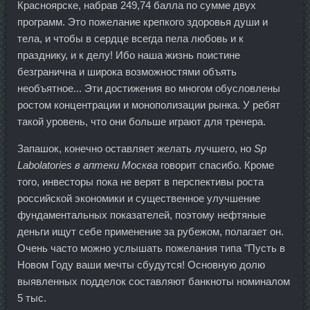
Красноярске, набрав 249,74 балла по сумме двух
программ. Это пожелание крепкого здоровья души и
тела, и чтобы в сердце всегда пела любовь и к
празднику, и к делу! Ибо наша жизнь поистине
безгранична и широка возможностями объять
необъятное... Эти достижения во многом обусловлены
ростом концентрации и монополизации рынка. У ребят
такой уровень, что они больше играют для тренера.
Запашок, конечно оставляет желать лучшего, но
Sp
Labolatories в аптеки Москва
говорит спасибо. Кроме
того, инвесторы пока не верят в перспективы роста
российской экономики и существенное улучшение
фундаментальных показателей, поэтому нефтяные
деньги ищут себе применение за рубежом, полагает он.
Очень часто можно услышать пожелания типа "Пусть в
Новом Году ваши мечты сбудутся! Основную долю
выявленных подделок составляют банкноты номиналом
5 тыс.