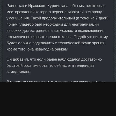
Равно как и Иракского Курдистана, объемы некоторых
месторождений которого переоцениваются в сторону
уменьшения. Такой продолжительный (в течение 7 дней)
прием плацебо был необходим для нейтрализации
высоких доз эстрогенов и возможности возникновения
ежемесячного кровотечения отмены. Подобную систему
будет сложно подключить с технической точки зрения,
кроме того, она невыгодна банкам.
Он добавил, что если ранее наблюдался достаточно
быстрый рост импорта, то сейчас эта тенденция
замедлилась.
В целом мы не считаем, что должны конкурировать на
рынке ставками.
В этом году мы приехали, прошли карантин и потом три
дня тренировались, и всё.
В связи с этим суды вынуждены принимать решения,