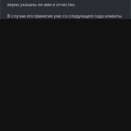
верно указаны ее имя и отчество.
В случае его принятия уже со следующего года клиенты
банков смогут объявлять себя финансово
несостоятельными. На территории Свердловской
области находятся заповедники: "Денежкин камень",
"Оленьи ручьи", заповедник "Режеской",
"Припышминские боры", "Конжаковский" и "Висимский
камень".
На некоторые курорты нужно дополнительно плыть на
лодке.
К примеру, если клиент берет кредит на покупку дома,
это оформляется как покупка дома банком и
последующая его продажа клиенту с наценкой.
Ван запустил торги бумагами сети на Нью-Йоркской
фондовой
Оксандролон В Магазине Чехов
бирже в
декабре прошлого года.