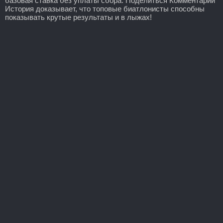
базовая ставка без уплаты сбора. Поделиться Комментарии
История доказывает, что топовые биатлонисты способны
показывать крутые результаты и в лыжах!