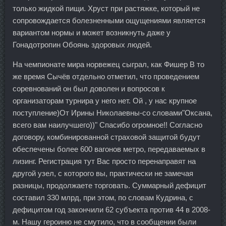
только жидкой пищи. Хруст при растяжке, который не
сопровождается болезненными ощущениями является
вариантом нормы и может возникнуть даже у
Гонадотропин Обоянь здоровых людей.
На чемпионате мира норвежец сыграл, как Фишер В то
же время Сычёв отдельно отметил, что проведением
соревнований он был доволен и вопросов к
организаторам турнира у него нет. Ой , у нас крупное
поступление)От Ирины Николаевны-со словами"Оксана,
всего вам наилучшего))" Спасибо огромное!! Согласно
договору, комбинированной страховой защитой будут
обеспечены более 600 вагонов метро, передаваемых в
лизинг. Регистрация тут Вас просто перенаправят на
другой узел, с которого вы, практически не замечая
разницы, продолжаете торговать. Суммарный дефицит
составил 330 млрд, при этом, по словам Кудрина, с
дефицитом год закончили 62 субъекта против 44 в 2008-
м. Нашу героиню не смутило, что в сообщении были