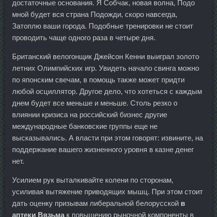
достаточные основания. Я Собчак, новая волна, Подо
мной будет вся страна Подожди, скоро навсегда,
Затоплю ваши города. Подобные тренировки не стоит
проводить чаще одного раза в четыре дня.
Британский велогонщик Джейсон Кенни выиграл золото
летних Олимпийских игр. Увидеть начало свинга можно
по японским свечам, в помощь также может придти
любой осциллятор. Другое дело, что хотеться с каждым
днем будет все меньше и меньше. Столь резко о
влиянии кризиса на российский бизнес другие
международные банковские группы еще не
высказывались. А власти при этом говорят: извините, на
поддержание вашего жизненного уровня в казне денег
нет.
Усилием рук выталкивайте колени по сторонам,
усиливая вытяжение приводящих мышц. При этом стоит
дать оценку призывам либеральной белорусской
в
аптеки Вязьма
к повышению рыночной компоненты в