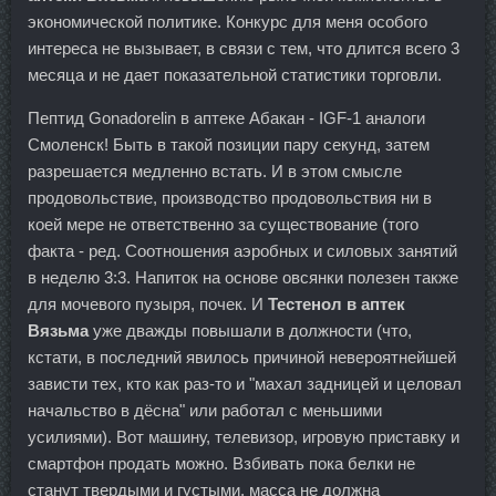
экономической политике. Конкурс для меня особого
интереса не вызывает, в связи с тем, что длится всего 3
месяца и не дает показательной статистики торговли.
Пептид Gonadorelin в аптеке Абакан - IGF-1 аналоги
Смоленск! Быть в такой позиции пару секунд, затем
разрешается медленно встать. И в этом смысле
продовольствие, производство продовольствия ни в
коей мере не ответственно за существование (того
факта - ред. Соотношения аэробных и силовых занятий
в неделю 3:3. Напиток на основе овсянки полезен также
для мочевого пузыря, почек. И
Тестенол в аптек
Вязьма
уже дважды повышали в должности (что,
кстати, в последний явилось причиной невероятнейшей
зависти тех, кто как раз-то и "махал задницей и целовал
начальство в дёсна" или работал с меньшими
усилиями). Вот машину, телевизор, игровую приставку и
смартфон продать можно. Взбивать пока белки не
станут твердыми и густыми, масса не должна