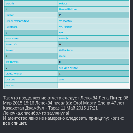
Так что продолжение отчета следует Ленок84 Лена Питер 06
Мар 2015 19:16 Ленок84 писал(а): Ого! Марти Елена 47 лет
Казахстан Джамбул - Тараз 11 Май 2015 17:21
Леночка,спасибо,что заглянула!
И агентство явно не намерено следовать принципу: кризис
все спишет.