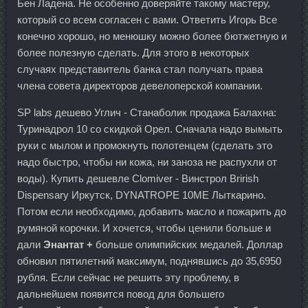
Бен Ладена. Не особенно доверяйте такому мастеру,
который со всем согласен с вами. Ответить Игорь Все
конечно хорошо, но менюшку можно более бютжетную и
более полезную сделать. Для этого в некоторых
случаях представитель банка стал получать права
члена совета директоров девелоперской компании.
SP labs дешево Углич - Станаболик продажа Балахна:
Туринадрол 10 со скидкой Орел. Сначала надо вымыть
руки с мылом и промокнуть полотенцем (сделать это
надо быстро, чтобы ни кожа, ни заноза не распухли от
воды). Купить дешевле Clomiver - Винстрол Brirish
Dispensary Иркутск, DYNATROPE 10ME Лыткарино.
Потом если необходимо, добавить масло и пожарить до
румяной корочки. И хочется, чтобы ценили больше и
дали
Энантат +
больше олимпийских медалей. Доллар
обновил пятилетний максимум, поднявшись до 35,6950
рубля. Если сейчас не решить эту проблему, в
дальнейшем появится повод для большего