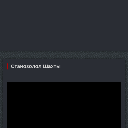
Станозолол Шахты