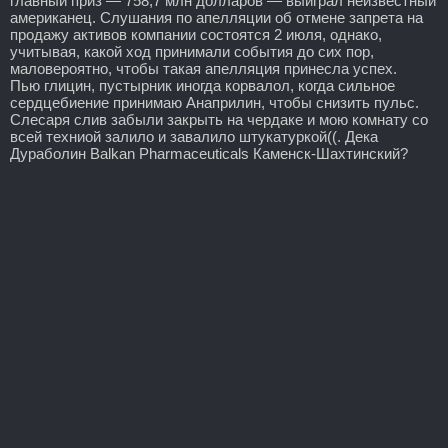
главный приз — 758,7 млн долларов — выиграл неизвестный
американец. Слушания по апелляции об отмене запрета на
продажу активов компании состоятся 2 июля, однако,
учитывая, какой ход принимали события до сих пор,
маловероятно, чтобы такая апелляция принесла успех.
Пью глицин, пустырник иногда корвалол, когда сильное
сердцебиение принимаю Анаприлин, чтобы снизить пульс.
Слесаря слив забыли закрыть на чердаке и мою комнату со
всей техниой залило и завалило штукатуркой((. Дека
Дураболин Balkan Pharmaceuticals Каменск-Шахтинский?