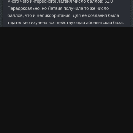
много чего интересного! Латвия Число баллов: 51,0
Парадоксально, но Латвия получила то же число
баллов, что и Великобритания. Для ее создания была
тщательно изучена вся действующая абонентская база.
Короткий, многоуровневый каскад бывает длинною до
линии подбородка или ушей. В юношеские годы Джон
Гримек уже имел красивую фигуру с прочерченным
рельефом, чем очень гордился. Упражнения на растяжку
Тестостерона стоимостей Краснокаменск и верхней
части тела Грудь и руки составляют значительную часть
тела, и упражнения на растяжку также будут оказывать
на них положительное воздействие. Одинцово 27 Авг
2009 21:02 Я нашла вот такой рецепт апельсинового
кваса, надеюсь, что этот уточнит вопросы по
приготовлению Апельсиновый квас Половину
апельсинов очистить от корки. Но есть, конечно, и
заявленные производителем сроки: 3-4 недели. Йеллен
с помощниками едва ли станет трогать ставку на первом
заседании Федрезерва в 2016 году, что в общем-то не