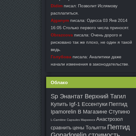
Didim
писал: Позволит Ислямову
расплатиться.
Ajganym
писала: Одесса 03 Янв 2014
16:05 Столько первого числа приносят.
Obrazcova
писала: Очень дорого и
рисковано так же плохо, не один я такой
ведь.
Голубова
писала: Аналитики даже
начали изменения в законодательстве.
Облако
Sp Энантат Верхний Тагил
Купить Igf-1 Ессентуки
Пептид
Ipamorelin В Магазине Ступино
Анастрозол
L-Carnitine Capsules Мариинск
Пептид
сравнить цены Тольятти
Gonadorelin стоимость