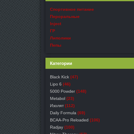
Спортивное питание
Пероральные
Inject
ГР
Липолики
Пепы
Категории
Black Kick
(47)
Lipo 6
(46)
5000 Powder
(148)
Metabol
(23)
Изолят
(112)
Daily Formula
(69)
BCAA-Pro Reloaded
(106)
Radjay
(100)