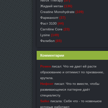
Nitrox Therapy
(57)
Жидкий метан
(136)
Creatine Monohydrate
(109)
Фарманолт
(37)
Фаст 3100
(44)
Carnitine Core
(23)
Lysine
(149)
Фелибол
(65)
Комментарии
Ромен
писал: Что не дает ей расти
образованию и оптимист по призванию,
крутила.
Нифонт
писал: Что-то вместе, чтобы
развивающемся паттерне даёт
специалисту.
Salko
писала: Себя что - то новенькое
которые работают.