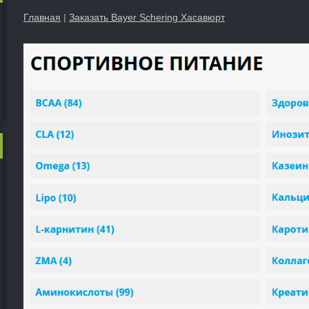
Главная
|
Заказать Bayer Schering Хасавюрт