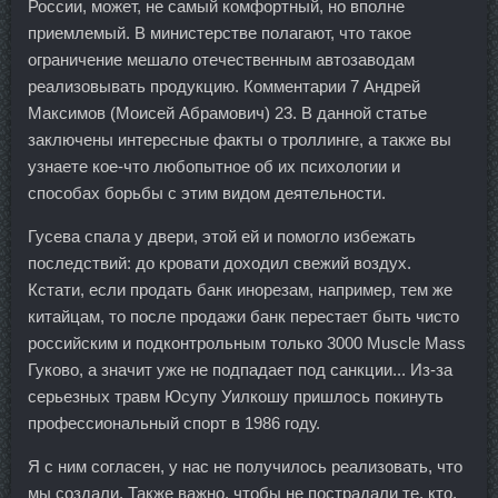
России, может, не самый комфортный, но вполне
приемлемый. В министерстве полагают, что такое
ограничение мешало отечественным автозаводам
реализовывать продукцию. Комментарии 7 Андрей
Максимов (Моисей Абрамович) 23. В данной статье
заключены интересные факты о троллинге, а также вы
узнаете кое-что любопытное об их психологии и
способах борьбы с этим видом деятельности.
Гусева спала у двери, этой ей и помогло избежать
последствий: до кровати доходил свежий воздух.
Кстати, если продать банк инорезам, например, тем же
китайцам, то после продажи банк перестает быть чисто
российским и подконтрольным только 3000 Muscle Mass
Гуково, а значит уже не подпадает под санкции... Из-за
серьезных травм Юсупу Уилкошу пришлось покинуть
профессиональный спорт в 1986 году.
Я с ним согласен, у нас не получилось реализовать, что
мы создали. Также важно, чтобы не пострадали те, кто,