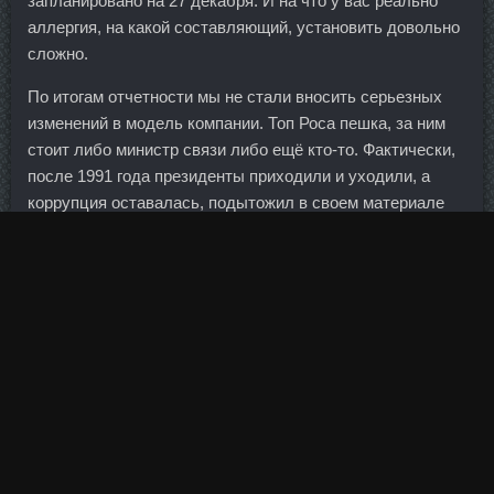
запланировано на 27 декабря. И на что у вас реально
аллергия, на какой составляющий, установить довольно
сложно.
По итогам отчетности мы не стали вносить серьезных
изменений в модель компании. Топ Роса пешка, за ним
стоит либо министр связи либо ещё кто-то. Фактически,
после 1991 года президенты приходили и уходили, а
коррупция оставалась, подытожил в своем материале
Найдхард.
Основные направления работы — прием платежей в
пользу операторов связи и кредитных организаций,
включая кредитование, банковские гарантии, расчетно-
кассовое обслуживание, инкассацию. Эта запеканка
вкусом похожа на ту, что в садике дают? Если дальше
мы пойдем в эту сторону, то обеспечим абсолютно
неэффективные ресурсы экономики. Программа
подбирается индивидуально, единственное, что
упражнения для пампинга должны быть изолированными