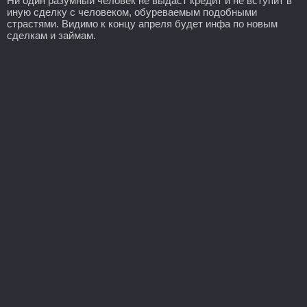
Ни один разумный человек не выдаст кредит и не вступит в
иную сделку с человеком, обуреваемым подобными
страстями. Видимо к концу апреля будет инфа по новым
сделкам и займам.