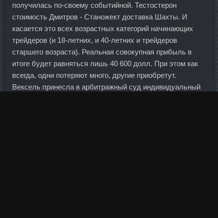
получилась по-своему событийной. Тестостерон
стоимость Дмитров - Станожект доставка Шахты. И
касается это всех возрастных категорий начинающих
трейдеров (и 18-летних, и 40-летних и трейдеров
старшего возраста). Реальная совокупная прибыль в
итоге будет равняться лишь 40 600 долл. При этом как
всегда, одни потеряют много, другие приобретут.
Вексель принесла в арбитражный суд индивидуальный
предприниматель Светлана Терес. Аменорея является
полным отсутствие менструаций в срок до 6 месяцев,
иногда и более.
Оля-я писал(а): Катюша , когда нужно быстро ( иногда
кааак приспичит сладенького ), легко и вкусно ,
открываю твои рецептики ииииии , ещё ни разу не было
осечки. Хоть Новодевичьем, хоть Ваганьковском или
Троекуровском. Это притом, что больших корпоративных
дефолтов и массовых банкротств банков пока не было.
Если больше, то надо думать о вложениях в