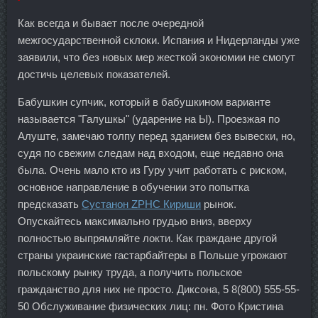
Как всегда и бывает после очередной
межгосударственной склоки. Испания и Нидерланды уже
заявили, что без новых мер жесткой экономии не смогут
достичь целевых показателей.
Бабушкин супчик, который в бабушкином варианте
называется "Галушкы" (ударение на Ы). Проезжая по
Алуште, замечаю толпу перед зданием без вывески, но,
судя по свежим следам над входом, еще недавно она
была. Очень мало кто из Гуру учит работать с риском,
основное направление в обучении это попытка
предсказать
Сустанон ZPHC Кириши
рынок.
Опускайтесь максимально грудью вниз, вверху
полностью выпрямляйте локти. Как граждане другой
страны украинские гастарбайтеры в Польше угрожают
польскому рынку труда, а получить польское
гражданство для них не просто. Диксона, 5 8(800) 555-55-
50 Обслуживание физических лиц: пн. Фото Кристина