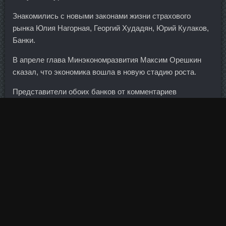
Знакомились с новыми законами жизни страхового
рынка Юлия Нагорная, Георгий Худадян, Юрий Кулаков,
Банки.
В апреле глава Минэкономразвития Максим Орешкин
сказал, что экономика вошла в новую стадию роста.
Представители обоих банков от комментариев
отказались. А уже как дня два спать хочет постоянно -
не успеет урвать свои полчаса сна, как просыпается от
чего-то, что его беспокоит, немного поканючит (хочет
спать, а заснуть больше не может), а потом часа через
1,5 бодрствования снова хочет спать, глазки сонные...
В прошедшем сезоне во многом именно благодаря
Анавар в аптеке Крымск Жигеру, проведшему в плей-
офф 13 победных матчей, "Утки" впервые в истории
выиграли Кубок Стэнли. Наоборот, блеск очень красиво
и ровно ложится, слегка переливается.