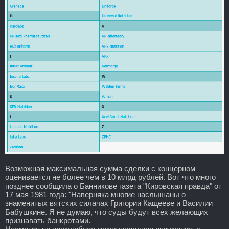
Возможная максимальная сумма сделки с концерном
оценивается не более чем в 10 млрд рублей. Вот что много
позднее сообщила о Банникове газета "Кировская правда" от
17 мая 1981 года: "Наверняка многие наслышаны о
знаменитых вятских силачах Григории Кащееве и Василии
Бабушкине. Я не думаю, что суды будут всех желающих
признавать банкротами.