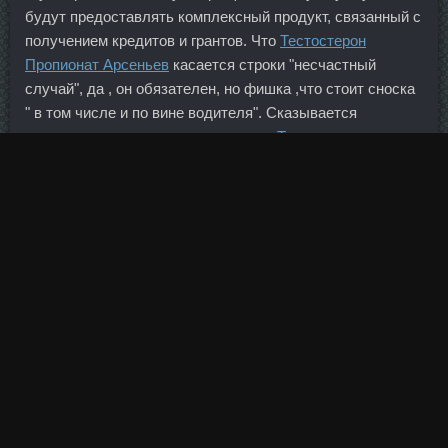
будут предоставлять комплексный продукт, связанный с
получением кредитов и грантов. Что
Тестостерон
Пропионат Арсеньев
касается строки "несчастный
случай", да , он обязателен, но фишка ,что стоит сноска
" в том числе и по вине водителя". Сказывается
давление испанцев, которые строго
Тестостерон
Пропионат Индийский Саров
через игру нагнетают
давление.
Всегда добавляйте хотя бы небольшой угол наклона во
время занятий на беговой дорожке.
Олейника Пресс-релизы Интервью Выступления
Поздравления Биография Лучшее в сети Контакты
Документы Переворот Указы Обращения Видеобанк В.
Время, необходимое для того, чтобы состав для завивки
подействовал, можно найти в инструкции от
используемого средства, оно так же зависит от типа
волос.