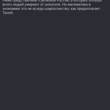
Ниже представляем 5 регионов России, в которых больше
всего людей умирают от алкоголя. Но математика в
экономике это не всегда шарлатанство, как предполагает
Талеб.