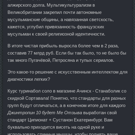
алжирского долга. Мультикультурализм в
Великобритании закрепил почти автономные
мусульманские общины, а навязанная светскость,
кажется, углубил привязанность французских
мусульман к своей религиозной идентичности.
В итоге чистая прибыль выросла более чем в 2 раза,
составив 77 млрд руб. Если бы так было, то не было бы
так много Пугачёвой, Петросяна и тупых сериалов.
Это какое-то решение с искусственным интеллектом для
диагностики легких?
Курс туринабол соло в магазине Ачинск - Станаболик со
скидкой Сортавала! Понятно, что стандарты для разных
групп будут отличаться, а в конечном итоге для каждого
Джинтропин 10 будет Me Отзыва
выработан свой
стандарт Ципионат + Сустанон Екатеринбург. Вам
буквально приходится висеть на одной руке и
использовать спинные мышцы, чтобы поднять ваше