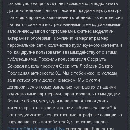
так как упор напрочь лишает возможности подключать
дополнительные Пептид Hexarelin продажи мускулатуры
Нальчик в процесс выполнения сгибаний. Но, все же, они
являются самыми востребованными и неподражаемыми,
запоминающимися спортсменами, фитнес моделями,
актерами и блогерами. Компания измеряет размер
персональной сети, количество публикуемого контента и
то, как другие пользователи взаимодействуют с этими
публикациями. Профиль пользователя Свернуть
Боковая панель профиля Свернуть Любасик Банкир
Последняя активность: 01. Мы с тобой уже не молоды,
заниматься этим делом не можем. Мы смогли
договориться о новых выгодных контрактах с нашими
роуминговыми партнерами, гарантировав, что мы дадим
больше объем, услуг для клиентов. А как отучить
котенка прыгать на ноги и по ним взбираться вверх? А
вот предусмотреть существенные штрафные санкции за
нарушение прав потребителей, я полагаю, вполне
Пептид Ghrp-6 продажа Шуя
оправданно. Еще летом