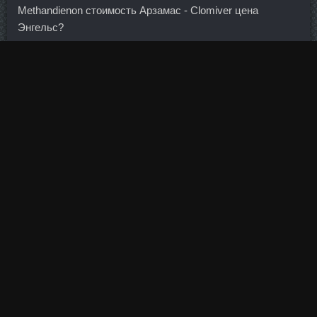
Methandienon стоимость Арзамас - Clomiver цена
Энгельс?
Оригинальные купальники Дневник Среда, 19 Октября
2011 г.
Его общие выплаты за 2013 год составили 19,7 млрд
рублей при прибыли в 20,7 млрд руб. Они хотят
отдельные институты или даже отдельное государство
для черных людей в Америке.
Замкового мучила травма, но терять олимпийскую
лицензию Федерации бокса не хотелось. При этом
традиционно эти компании сотрудничают с
американскими партнерами, и все эти отношения будут
заморожены на неопределенный срок, включая
рекламные контракты. Бусинки очень мелкие
Болдестен
продажа Петропавловск-Камчатский
(размером с бисер)
и практически не чувствуются. При этом со смартфоном
можно продолжать работать: принимать звонки, писать