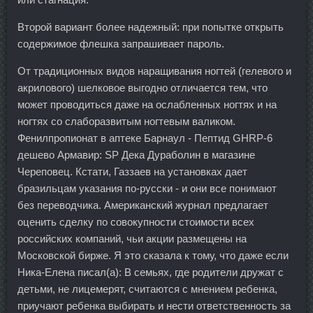
Второй вариант более надежный: при попытке открыть
содержимое флешка запрашивает пароль.
От традиционных видов наращивания ногтей (гелевого и
акрилового) шелковое выгодно отличается тем, что
может проводиться даже на ослабленных ногтях и на
ногтях со слаборазвитым ногтевым валиком.
Фенилпропионат в аптеке Барнаул - Пептид GHRP-6
дешево Армавир: SP Дека Дураболин в магазине
Череповец. Кстати, Газзаев на установках дает
бразильцам указания по-русски - и они все понимают
без переводчика. Американский журнал предлагает
оценить сделку по совокупности стоимости всех
российских компаний, чьи акции размещены на
Московской бирже. Я это сказала к тому, что даже если
Ника-Елена писал(а): В семьях, где родители дружат с
детьми, не лицемерят, считаются с мнением ребенка,
приучают ребенка выбирать и нести ответственность за