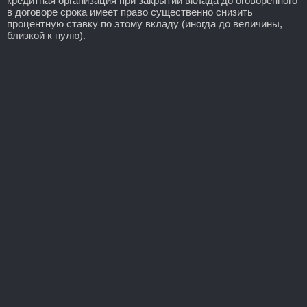
кредитная организация при закрытии вклада до оговоренного
в договоре срока имеет право существенно снизить
процентную ставку по этому вкладу (иногда до величины,
близкой к нулю).