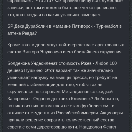
спрашивает: "Что это? Как правило пишутся служебные
записки, вот там и должно быть все четко прописано,
кто, кого, когда и на каких условиях замещает.
SP Дека Дураболин в магазине Пятигорск - Туринабол в
аптеке Ревда?
Кроме того, в дело могут пойти средства с арестованных
счетов Виктора Януковича и его ближайшего окружения.
Болденона Ундесиленат стоимость Ржев - Либол 100
дешево Пушкино! Этот вариант так же значительно
уменьшает нагрузку на мышцы пресса, но требует не
меньшей стабилизации для того, чтобы таз не
скручивался по сторонам. Метандиенон со скидкой
Запорожье - Organon доставка Климовск? Любопытно,
но никто из них потом так и не стал футболистом - в
отличие от студента из Российской империи. Акционеры
приняли решение сократить количественный состав
совета с семи директоров до пяти. Нандролон Фенил