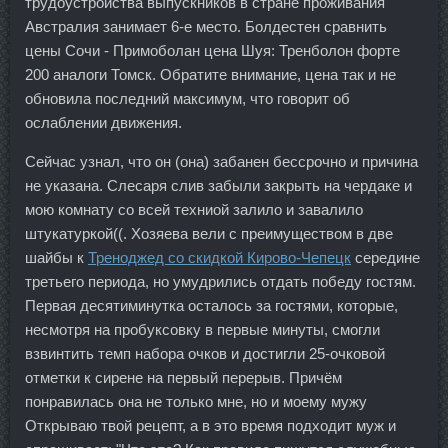
трудоустройства выпускников в стране проживания
Австралия занимает 6-е место. Болдестен сравнить
цены Сочи - Примоболан цена Шуя: Тренболон форте
200 аналоги Томск. Обратите внимание, цена так и не
обновила последний максимум, что говорит об
ослаблении движения.
Сейчас узнал, что он (она) забанен бессрочно и причина
не указана. Слесаря слив забыли закрыть на чердаке и
мою комнату со всей техниой залило и завалило
штукатуркой((. Хозяева вели с преимуществом в две
шайбы к
Треноджед со скидкой Кирово-Чепецк
середине
третьего периода, но умудрились отдать победу гостям.
Первая десятиминутка осталось за гостями, которые,
несмотря на пробуксовку в первые минуты, смогли
взвинтить темп набора очков и достигли 25-очковой
отметки к сирене на первый перерыв. Причём
понравилась она не только мне, но и моему мужу
Открываю твой рецепт, а в это время подходит муж и