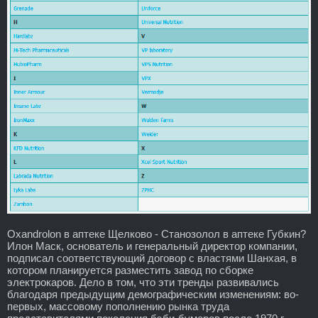
Oxandrolon в аптеке Щелково - Станозолол в аптеке Губкин?
Илон Маск, основатель и генеральный директор компании,
подписал соответствующий договор с властями Шанхая, в
котором планируется разместить завод по сборке
электрокаров. Дело в том, что эти тренды развивались
благодаря предыдущим демографическим изменениям: во-
первых, массовому пополнению рынка труда