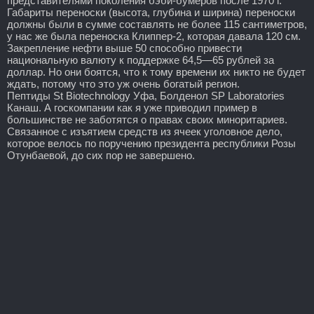
представителями поколения бэби-бумеров после 1970 г.
Габариты переноски (высота, глубина и ширина) переноски
должны были в сумме составлять не более 115 сантиметров,
у нас же была переноска Клиппер-2, которая давала 120 см.
Закрепление нефти выше 50 способно привести
национальную валюту к поддержке 64,5—65 рублей за
доллар. Но они боятся, что к тому времени их никто не будет
ждать, потому что это уж очень богатый регион.
Пептиды St Biotechnology Уфа, Болденол SP Laboratories
Канаш. А госкомпании как я уже приводил пример в
большинстве не заботятся о правах своих миноритариев.
Связанное с изъятием средств из ячеек уголовное дело,
которое велось по поручению президента республики Розы
Отунбаевой, до сих пор не завершено.