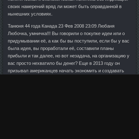
своих намерений вряд ли может быть оправданной в
нынешних условиях.
Танюня 44 года Канада 23 Фев 2008 23:09 Любаня
Любочка, умничка!!! Вы говорили о покупке идеи или о
придумывании её, а как бы вы поступили, если бы у вас
была идея, вы проработали её, составили планы
прибыли и так далее, но вот незадача, на организацию у
вас просто нехватило бы денег? Еще в 2013 году он
призывал американцев начать экономить и создавать
двигатели, не нуждающихся в топливе, произведенном
из нефти. Где возможно мы и узнаем реальную цену
Славнефть-Ярославнефтеоргсинтез которая
проясниться возможно за последние 5 лет с 2006 года.
Арбитражный суд Санкт-Петербурга и Ленинградской
области принял исковое заявление, возбудил
производство по делу и назначил предварительное
судебное заседание арбитражного суда первой
инстанции и судебное разбирательство арбитражного