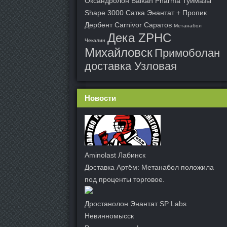
Оксандролон Balkan Pharma Туймазы
Shape 3000 Сатка
Энантат + Пропик
Дербент
Carnivor Саратов
Метанабол
Дека ZPHC
Чекалин
Михайловск
Примоболан
доставка Узловая
Новости
Aminolast Лабинск
Доставка Артём: Метанабол положила
под проценты торговое.
Дростанолон Энантат SP Labs
Невинномысск