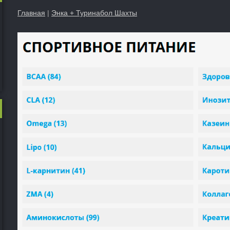
Главная
|
Энка + Туринабол Шахты