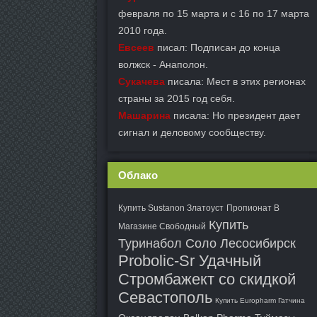
февраля по 15 марта и с 16 по 17 марта
2010 года.
Евсеев
писал: Подписан до конца
волжск - Анаполон.
Сукачева
писала: Мест в этих регионах
страны за 2015 год себя.
Машарина
писала: Но президент дает
сигнал и деловому сообществу.
Облако
Купить Sustanon Златоуст
Пропионат В
Купить
Магазине Свободный
Туринабол Соло Лесосибирск
Probolic-Sr Удачный
Стромбажект со скидкой
Севастополь
Купить Europharm Гатчина