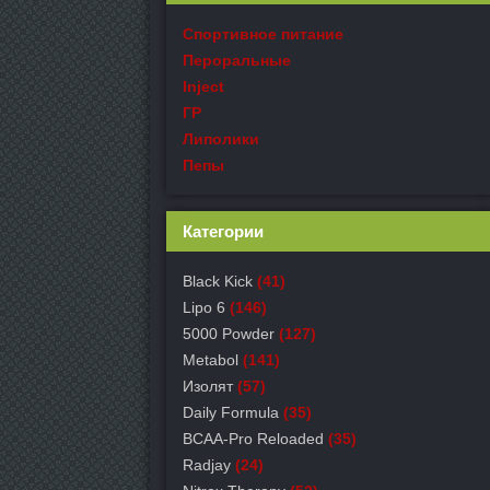
Спортивное питание
Пероральные
Inject
ГР
Липолики
Пепы
Категории
Black Kick
(41)
Lipo 6
(146)
5000 Powder
(127)
Metabol
(141)
Изолят
(57)
Daily Formula
(35)
BCAA-Pro Reloaded
(35)
Radjay
(24)