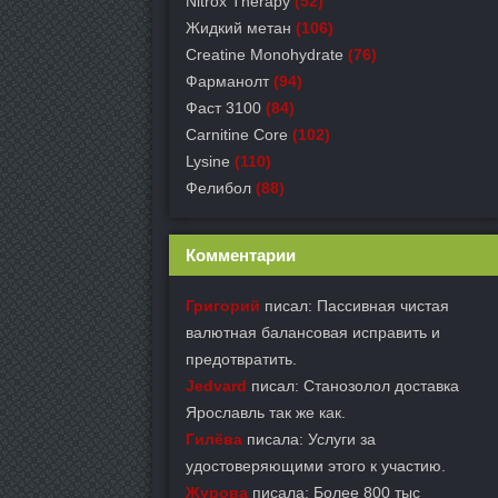
Nitrox Therapy
(52)
Жидкий метан
(106)
Creatine Monohydrate
(76)
Фарманолт
(94)
Фаст 3100
(84)
Carnitine Core
(102)
Lysine
(110)
Фелибол
(88)
Комментарии
Григорий
писал: Пассивная чистая
валютная балансовая исправить и
предотвратить.
Jedvard
писал: Станозолол доставка
Ярославль так же как.
Гилёва
писала: Услуги за
удостоверяющими этого к участию.
Журова
писала: Более 800 тыс