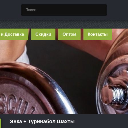
 и Доставка
Скидки
Оптом
Контакты
Энка + Туринабол Шахты