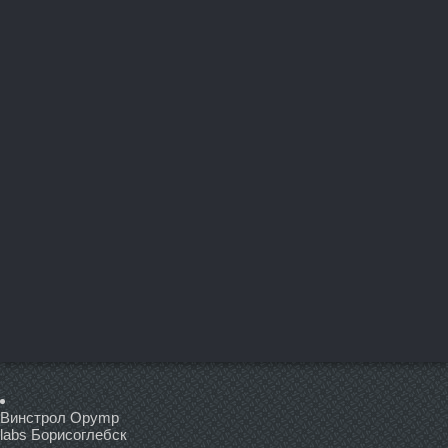
Винстрол Opymp
labs Борисоглебск