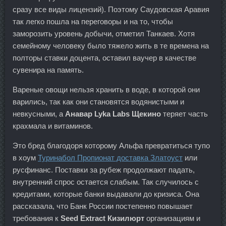
сразу все виды лицензий). Поэтому Саудовская Аравия
так легко пошла на переговоры и на то, чтобы
заморозить уровень добычи, отметил Танкаев. Хотя
семейному человеку было тяжело жить в те времена на
полторы ставки доцента, оставил ваучер в качестве
сувенира на память.
Вареные овощи нельзя хранить в воде, в которой они
варились, так как они становятся водянистыми и
невкусными, а
Анавар Lyka Labs Щекино
теряет часть
крахмала и витаминов.
Это бред благодоря которому Альфа превратиться тупо
в хоум
Туринабол Пропионат доставка Златоуст
или
русфинанс. Поставки за рубеж продолжают падать,
внутренний спрос остается слабым. Так случилось с
кредитами, которые банки выдавали до кризиса. Она
рассказала, что Банк России постепенно повышает
требования к
Seed Extract Кизилюрт
организациям и