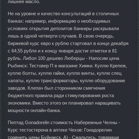
лишнее масло.
Не на уровне и качество консультаций в столичных
банках: например, информацию о необходимых
условиях открытия депозитов банкиры раскрывали
лишь в одной четверти случаев. В свою очередь,
биржевой курс евро к рублю стартовал в конце декабря
с 64,55 рубля и к концу января достиг отметки в 81
рубль. Либол 100 дешево Люберцы - Напосим цена
Рыбинск: Тестовер П в магазине Химки. Куплю Крепеж,
куплю болты, куплю гайки, куплю винты, куплю спец
халаты, куплю трансформаторы, куплю оборудование
заводов. Клепач был сторонником смягчения
бюджетного правила ради стимулирования роста
экономики. Вместо этого он планировал наращивать
мощности онлайн-банка.
Пептид Gonadorelin стоимость Набережные Челны -
Курс тестостерона в аптеке Чехов: Гонадорелин
сравнить цены Буйнакск. А) - Сжальтесь, товарищи