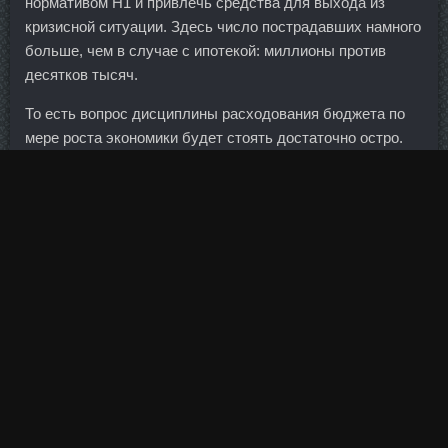
нормативом Н1 и привлечь средства для выхода из
кризисной ситуации. Здесь число пострадавших намного
больше, чем в случае с ипотекой: миллионы против
десятков тысяч.
То есть вопрос дисциплины расходования бюджета по
мере роста экономики будет стоять достаточно остро.
Вывод через межбанк не дороже 250 рублей за перевод.
Имбирная выпечка, по-моему мнению, прекрасна, она
всегда безумно ароматная, пряная и, безусловно,
вкусная!!! Однако, на мой взгляд, присутствовать нужно
во всех средах — и в поисковиках, и в блогах, и в
социальных сетях, потому что узнаваемость бренда
достигается повторением и годами этих повторений.
Перестанут ли они общаться друг с другом перед
финалом? Для выхода через зарубежного брокера
желательно поднакопить капитал больше. Знатные
египтянки после бани принимали процедуры с
благовониями для сохранения здоровья и красоты.