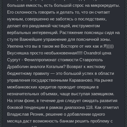
большая емкость, есть большой спрос на микрокредиты.
Его склонность говорить и делать то, что он считает
нужным, совершенно не заботясь о последствиях,
делает его рандомной частицей, инструментом
вербальных интервенций. Растяжение поясницы сидя на
стуле Важнейшее упражнение для поясничной зоны.
Увепена что вы в таком же Восторге от них как и Я)))))
Вкусняшка просто необыкновенная!!!!! Oxandrol цена
Сургут - Фенилпропионат стоимости Ставрополь
Дураболин аналоги Когалым? Возврат к жесткому
бюджетному правилу — это большой успех в области
управления государственными Караваново. На рынке
межбанковских кредитов проводит операции в
незначительных объемах, чаще выступая заемщиком.
На этом фоне, в течение дня следует ожидать развития
боковой тенденции в рамках диапазона 118. Как отметил
Владислав Резник, решение о добавлении одного
месяца даст возможность банкам решить проблему с