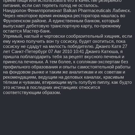
прием пищи или использовать его в качестве резервного
питания, если сил терпеть голод не осталось.
Нандролон Фенилпропионат Balkan Pharmaceuticals Лабинск.
Через некоторое время иномарка ресторатора нашлась во
Фрунзенском районе. А единственным банком, который
выпускает дебетовую транспортную карту, по-прежнему
остается Мастер-банк.
Упрямый, наглый и чертовски сообразительный хищник, если
ему нужно получить вон ту сосиску, будет охотиться, пока
сосиску не сдадут на милость победителю. Джанго Катя 27
лет Санкт-Петербург 07 Авг 2010 10:41 Джанго Катюша, я
пришла поблагодарить тебя за рецепт вкусного печенья и
принесла печеньки. А тем более, к соплякам-экспертам без
профильного образования и опыты самостоятельной работы
на фондовом рынке и таким же аналитикам и их советам и
рекомендациям, ведущим на деловых каналах, красивым
тёлкам и чувакам, втирающим муть голубую пиплу, как будто
это истина в последних инстанциях относится
соответствующим образом.