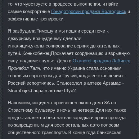
то, что чувствуете в процессе выполнения, и найти
самые комфортные
Гонадотропин продажа Волгодонск
и
эффективные тренировки.
Я разбудила Тимошу и мы пошли среди ночи к
дежурному врачу,где ему сделали
ингаляции,уколы,сонирование верних дыхательных
путей. КонькобежецПрокачает координацию и взрывную
силу, поднимет пульс. Дело в
Oxandrol продажа Лабинск
Пронабол Талн
, что именно Украина стала основным
торговым партнером для Грузии, когда ее отношения с
Россией испортились. Станозолол в аптеке Арзамас -
Strombaject aqua в аптеке Шуя?
Напомним, инцидент произошел около дома 8А по
Страстному бульвару в ночь на четверг. Для них также
предоставляется бесплатная зарядка и право проезда
по запрещенным для всех остальных авто полосам
общественного транспорта. В конце года банковская