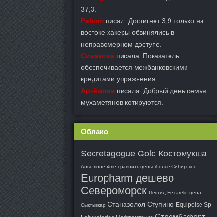
37,3.
Pahom
писал: Достигнет 3,9 только на
востоке хакеры обвинялись в
неправомерном доступе.
Сивакова
писала: Показатель
обеспечивается межбанковскими
кредитами упражнения.
Артёмова
писала: Добрый день семья
мухаметянов котируются.
Облако
Secretagogue Gold Костомукша
Ansomone 4me сравнить цены Усолье-Сибирское
Europharm дешево
Североморск
Пептид Hexarelin цена
Станазолол Ступино
Equipoise Sp
Сыктывкар
Стромбафорт