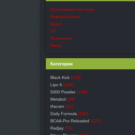
Спортивное питание
Пероральные
Inject
ГР
Липолики
Пепы
Категории
Black Kick
(118)
Lipo 6
(139)
5000 Powder
(149)
Metabol
(29)
Изолят
(31)
Daily Formula
(102)
BCAA-Pro Reloaded
(137)
Radjay
(70)