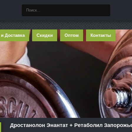
 и Доставка
Скидки
Оптом
Контакты
Дростанолон Энантат + Ретаболил Запорожь