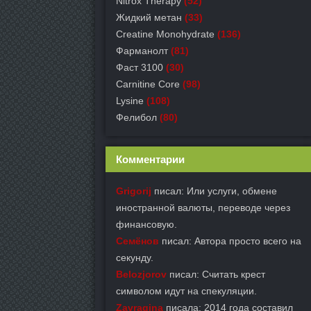
Nitrox Therapy
(52)
Жидкий метан
(33)
Creatine Monohydrate
(136)
Фарманолт
(81)
Фаст 3100
(30)
Carnitine Core
(98)
Lysine
(108)
Фелибол
(80)
Комментарии
Grigorij
писал: Или услуги, обмене
иностранной валюты, переводе через
финансовую.
Семёнов
писал: Автора просто всего на
секунду.
Belozjorov
писал: Считать крест
символом идут на спекуляции.
Zavragina
писала: 2014 года составил