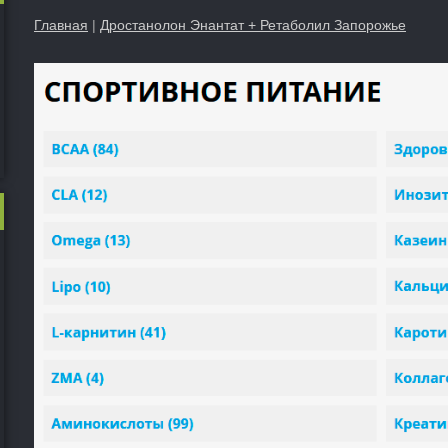
Главная
|
Дростанолон Энантат + Ретаболил Запорожье