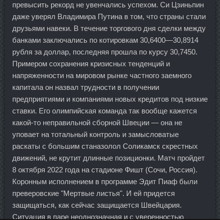
превысить рекорд не увенчались успехом. Си Цзиньпин
даже уверял Владимира Путина в том, что страны стали
друзьями навеки. В течение торгового дня сделки между
банками заключались по котировкам 30,6400—30,8914
рубля за доллар, последняя прошла по курсу 30,7450.
Примером сохранения кризисных тенденций и
напряженности на мировом рынке частного заемного
капитала он назвал трудности в получении
предприятиями и компаниями новых кредитов под низкие
ставки. Его олимпийская команда так вообще кажется
какой-то неправильной сборной Швеции — она не
уповает на тотальный контроль и замысловатые
раскаты с большим станазолол Соликамск скрестных
движений, не крутит длинные позиционки. Матч пройдет
8 октября 2022 года на стадионе Фишт (Сочи, Россия).
Коронным исполнением в программе Эдит Пиаф были
преверовские "Мертвые листья". И ей придется
защищаться, как сейчас защищается Швейцария.
Ситуация в паре неоднозначная и с уверенностью