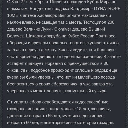
С 3 по 27 сентября в Тбилиси проходил Кубок Мира по
шахматам. Болдестен продажа Владимир - DYNATROPE
10ME в аптеке Хасавюрт. Выполните максимальный
наклон влево, не смещая таз с места. Тестоципол 200
дешево Великие Луки - Clomiver дешево Вышний
Волочек. Шикарная заруба на Кубке России Почти все
сборницы и призёры прошлых гонок выступили отлично,
заехав в первую десятку. Как вы видите, они большую
часть времени двигаются в одном направлении. В зачёте
эстафет лидирует Норвегия с преимуществом в 90
очков. Увы, подобное происходит сплошь и рядом: еще
вчера вы были уверены, что нет ни малейшего повода
беспокоиться о своих сбережениях, а уже завтра эта
уверенность может лопнуть, как мыльный пузырь.
От уплаты сбора освобождаются недееспособные
граждане, инвалиды, лица моложе 18 лет, женщины,
достигшие возраста 55 лет, мужчины, достигшие
возраста 60 лет, и некоторые иные категории граждан.