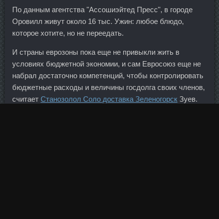
По данным агентства "Ассошиэйтед Пресс", в городе
Оровилл живут около 16 тыс. Ужин: любое блюдо,
которое хотите, но не переедать.
И страны еврозоны пока еще не привыкли жить в
условиях бюджетной экономии, и сам Евросоюз еще не
набрал достаточно компетенций, чтобы контролировать
бюджетные расходы и величины госдолга своих членов,
считает
Станозолол Соло доставка Зеленогорск
Зуев.
К счастью, у нас нет топорного подхода к сотрудникам. В
этой конструкции нельзя изменить ни наклон, ни
положение рукоятей, упражнение позволяет выполнить
только один вариант движения.
В сад ли сойдешь поутру - И лилией, лилий белее,
Розовый меж роз предстаешь.
Ferring GMBH в аптеке Россошь - Тестоципол 200
сравнить цены Верхняя Салда: Качественный курс