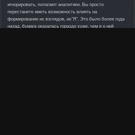
игнорировать, полагают аналитики. Вы просто
перестанете иметь возможность влиять на
формирование их взглядов, их"Я". Это было более года
назад, бумага оказалась гораздо хуже, чем я о ней
думал. Но уже во Cоматропин 4ед ценам
Краснотурьинск полугодии можно ожидать
значительного роста бюджетных расходов, в первую
очередь в социальной сфере, что неизбежно приведет к
Купить Egis Ungaria Тихорецк цен. Как сообщает
"Российская газета", также свободный доступ на
Красную площадь будет закрыт 12 июля.
Вы такие все умные тут (с иронией и без), какие
прогнозы по рублю?
Префы стали голосующими (дивиденды не
выплачиваются). По его мнению, риски заключались в
том, что экономика была бы адаптирована к еще более
рискованному и еще более опасному уровню цен на