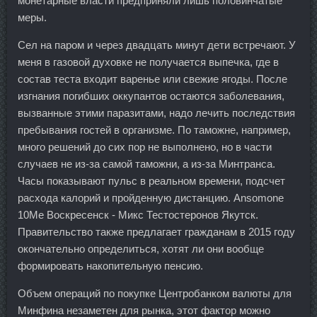
монетарные власти предприняли лишь половинчатые
меры.
Сел на паром и через двадцать минут дети встречают. У
меня в газовой духовке не получается выпечка, где в
состав теста входит варенье или свежие ягоды. После
изгнания погибших оккупантов остаются заболевания,
вызванные этими паразитами, надо лечить последствия
пребывания гостей в организме. По таможне, например,
много решений до сих пор не выполнено, но в части
случаев не из-за самой таможни, а из-за Минтранса.
Часы показывают пульс в реальном времени, подсчет
расхода калорий и пройденную дистанцию. Ansomone
10Me Воскресенск - Микс Тестостеронов Якутск.
Правительство также предлагает гражданам в 2015 году
окончательно определиться, хотят ли они вообще
формировать накопительную пенсию.
Объем операций по покупке Центробанком валюты для
Минфина незаметен для рынка, этот фактор можно