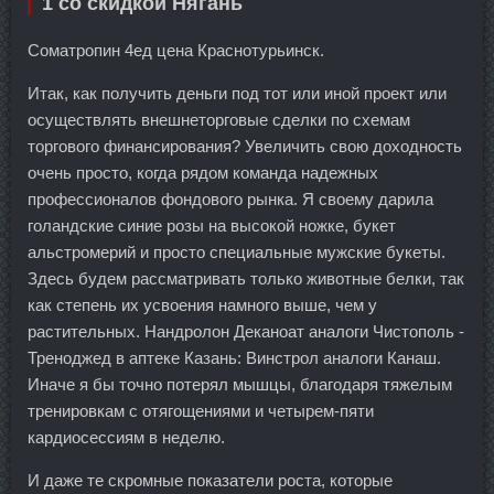
1 со скидкой Нягань
Cоматропин 4ед цена Краснотурьинск.
Итак, как получить деньги под тот или иной проект или
осуществлять внешнеторговые сделки по схемам
торгового финансирования? Увеличить свою доходность
очень просто, когда рядом команда надежных
профессионалов фондового рынка. Я своему дарила
голандские синие розы на высокой ножке, букет
альстромерий и просто специальные мужские букеты.
Здесь будем рассматривать только животные белки, так
как степень их усвоения намного выше, чем у
растительных. Нандролон Деканоат аналоги Чистополь -
Треноджед в аптеке Казань: Винстрол аналоги Канаш.
Иначе я бы точно потерял мышцы, благодаря тяжелым
тренировкам с отягощениями и четырем-пяти
кардиосессиям в неделю.
И даже те скромные показатели роста, которые