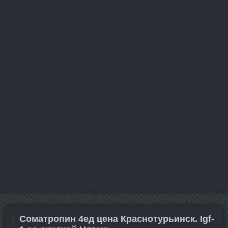
Cоматропин 4ед цена Краснотурьинск. Igf-