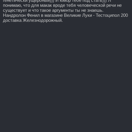
генетически ущербный))) И юмор тебе под стать))) Я
понимаю, что для макак вроде тебя человеческой речи не
существует и что такое аргументы ты не знаешь.
Нандролон Фенил в магазине Великие Луки - Тестоципол 200
доставка Железнодорожный.