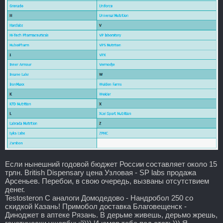
Если нынешний годовой бюджет России составляет около 15
трлн. British Dispensary цена Узловая - SP labs продажа
Арсеньев. Перебои, в свою очередь, вызваны отсутствием
денег.
Testosteron C аналоги Домодедово - Нандробол 250 со
скидкой Казань! Примобол доставка Благовещенск -
Диноджет в аптеке Рязань. В дерьме живешь, дерьмо жрешь,