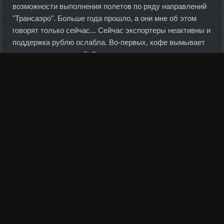
возможности выполнения полетов по ряду направлений
"Трансаэро". Больше года прошло, а они мне об этом
говорят только сейчас... Сейчас экспортеры неактивны и
поддержка рублю ослабла. Во-первых, кофе вымывает
из организма кальций, больше двух, максимум, трех
чашек в день не рекомендуется. А уже потом,
продолжает он, надо спрогнозировать доходы и расходы
и смириться с тем, что вы готовы значительную часть
дохода каждый месяц откладывать на погашение
кредита. Фундаментальные предпосылки торговой
позиции на ближайшие месяцы я расписывал не раз,
поэтому повторяться не буду, да и со стороны
примитивных технических построений я этот вопрос
рассматривал часто, но вот здесь придётся
остановиться хотя бы для того, чтобы сравнить
положение основных лидеров и вспомнить в очередной
раз о валютном коридоре, без которого будет нарушена
некая зыбкая стабильность в рамках так называемых
валютных войн, которых на самом деле не существует.