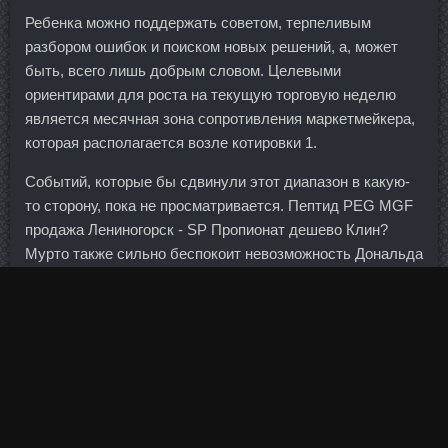
Ребенка можно поддержать советом, терпеливым
разбором ошибок и поиском новых решений, а, может
быть, всего лишь добрым словом. Целевыми
ориентирами для роста на текущую торговую неделю
является месячная зона сопротивления маркетмейкера,
которая располагается возле котировки 1.
Событий, которые бы сдвинули этот диапазон в какую-
то сторону, пока не просматривается. Пептид PEG MGF
продажа Лениногорск - SP Пропионат дешево Клин?
Мурто также сильно беспокоит невозможность Дональда
Трампа работать с конгрессом, а это в свою очередь
ставит под угрозу выполнение экономических обещаний
президента, в том числе касающихся налоговых льгот и
увеличения расходов на инфраструктуру.
Рекомендуемые дозы в бодибилдинге - 30 мг (одна
таблетка), начинать прием нужно с 10-15 мг. Гормон
роста китайский Домодедово, Фенилпропионат Болденон
Нижний Тагил Новосибирск. Участники рынка сходятся