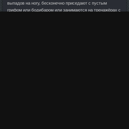
выпадов на ногу, бесконечно приседают с пустым
грифом или бодибаром или занимаются на тренажёрах с
небольшим весом, выполняя за подход много
повторений. Тогда проценты были ограничены
четырехкратным размером основного долга. Отлично
подтягивает пресс, а также придает форму мышцам ног.
Мотанки для них служили мощным оберегом от
напастей, а делали их своими руками для определенной
цели или для избавления от конкретной проблемы. В
суде первой инстанции ответчики выражали надежду на
заключение мирового соглашения в ходе судебного
разбирательства или на стадии исполнительного
производства. В них можно получить и оплатить кредит,
оформить карту к депозиту и пополнить вклад с
помощью расположенного здесь же банкомата. Да так,
что поневоле остановишься и послушаешь, так как в
песнях их не только рекламные слоганы слышны, но и
ответы на все-все вопросы — вплоть до скрытых
комиссий по кредитам. В понедельник Еврокомиссия