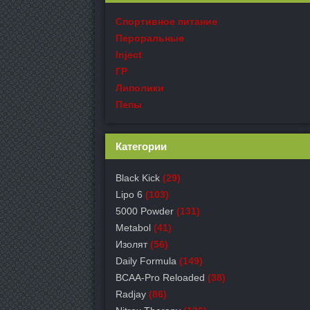
Спортивное питание
Пероральные
Inject
ГР
Липолики
Пепы
Категории
Black Kick
(29)
Lipo 6
(103)
5000 Powder
(131)
Metabol
(41)
Изолят
(56)
Daily Formula
(149)
BCAA-Pro Reloaded
(38)
Radjay
(86)