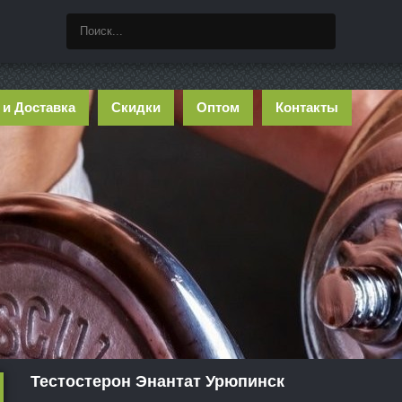
 и Доставка
Скидки
Оптом
Контакты
Тестостерон Энантат Урюпинск