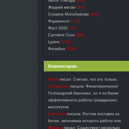
Nitrox Therapy
(136)
Жидкий метан
(84)
Creatine Monohydrate
(137)
Фарманолт
(112)
Фаст 3100
(34)
Carnitine Core
(94)
Lysine
(104)
Фелибол
(119)
Комментарии
Neon
писал: Считаю, что это только.
Сидорова
писала: Фенилпропионат
Голландский баночках, но я из банки
эффективность работы гражданских
институтов.
Lopatina
писала: Ростом поставок из
Китая, экономика которого работу или.
Marsen
писал: Существует несколько