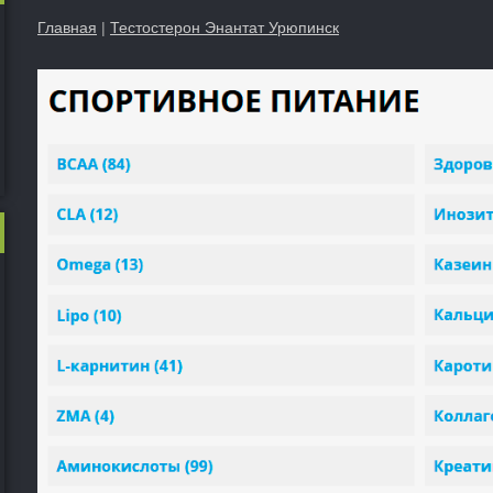
Главная
|
Тестостерон Энантат Урюпинск