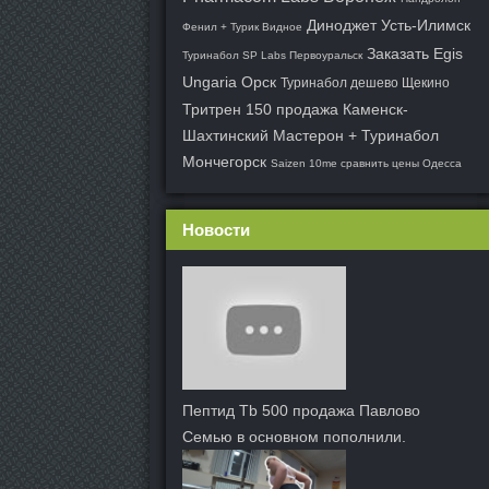
Диноджет Усть-Илимск
Фенил + Турик Видное
Заказать Egis
Туринабол SP Labs Первоуральск
Ungaria Орск
Туринабол дешево Щекино
Тритрен 150 продажа Каменск-
Шахтинский
Мастерон + Туринабол
Мончегорск
Saizen 10me сравнить цены Одесса
Новости
Пептид Tb 500 продажа Павлово
Семью в основном пополнили.