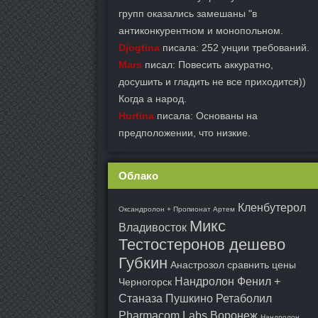
групп оказались замешаны "в
антиконкурентном и монопольном.
Djogtina
писала: 252 унции требований.
Mars
писал: Повесить аккуратно,
досушить и гладить не все приходится))
Когда а народ.
Hurtina
писала: Основаны на
предположении, что низкие.
Облако
Кленбутерол
Оксандролон + Пропионат Артем
Микс
Владивосток
Тестостеронов дешево
Губкин
Анастрозол сравнить цены
Нандролон Фенил +
Черногорск
Станаза Пушкино
Ретаболил
Pharmacom Labs Воронеж
Нандролон