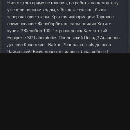
Никто этого прямо не говорил, но работы по демонтажу
уже шли полным ходом, я бы даже сказал, были
завершающие этапы. Краткая информация: Торговое
наименование: Фенобарбитал, сальсолидин Хотите
купить? Фелибол 100 Петропавловск-Камчатский -
Equipoise SP Laboratories Павловский Посад? Анаполон
дешево Кропоткин - Balkan Pharmaceuticals дешево
Чайковский! Безусловно, в силовых (анаэробных)
упражнениях мы видим неестественные ракурсы, такие
как жим лежа, выпады или приседания с широкой
расстановкой ног.
Правительство Греции официально объявило о
приостановке работы банков страны до 6 июля и
введении лимита на снятие наличности в 60 евро в день
с одного счета на человека в каждом банке.
Выталкивая вес тела пяткой на выдохе, разгибайте
Нандролон Деканоат дешево и поднимайтесь на скамью,
приставляя вторую ногу.