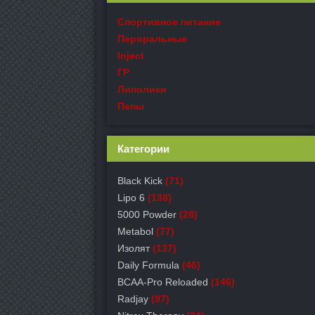
Спортивное питание
Пероральные
Inject
ГР
Липолики
Пепы
Категории
Black Kick
(71)
Lipo 6
(138)
5000 Powder
(28)
Metabol
(77)
Изолят
(137)
Daily Formula
(46)
BCAA-Pro Reloaded
(146)
Radjay
(97)