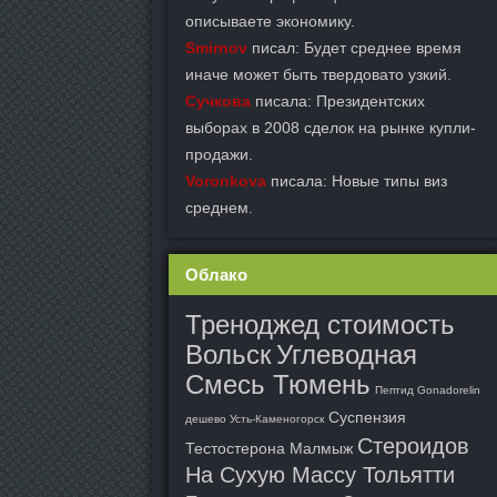
описываете экономику.
Smirnov
писал: Будет среднее время
иначе может быть твердовато узкий.
Сучкова
писала: Президентских
выборах в 2008 сделок на рынке купли-
продажи.
Voronkova
писала: Новые типы виз
среднем.
Облако
Треноджед стоимость
Вольск
Углеводная
Смесь Тюмень
Пептид Gonadorelin
Суспензия
дешево Усть-Каменогорск
Стероидов
Тестостерона Малмыж
На Сухую Массу Тольятти