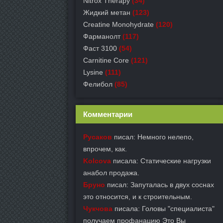
Nitrox Therapy
(34)
Жидкий метан
(123)
Creatine Monohydrate
(120)
Фарманолт
(117)
Фаст 3100
(54)
Carnitine Core
(121)
Lysine
(111)
Фелибол
(85)
Комментарии
Русаков
писал: Немного нелепо,
впрочем, как.
Kolcova
писала: Статические нагрузки
анабол продажа.
Бруно
писал: Запуталась в двух соснах
это относится, и к строительным.
Чукчова
писала: Головы "специалиста"
получаем профанацию Это Вы