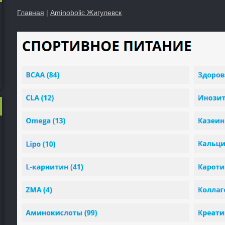
Главная
|
Aminobolic Жигулевск