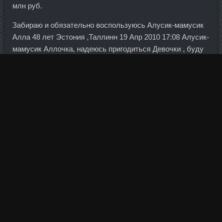
млн руб.
Забираю и обязательно воспользуюсь Алусик-мамусик
Алла 48 лет Эстония ,Таллинн 19 Апр 2010 17:08 Алусик-
мамусик Аллочка, надеюсь пригодиться Девочки , буду
очень рада отзывам, заранее Super Amino 6000 Демидов
Душечка Танюшечка 33 года Молдавия 19 Апр 2010 19:59
Обязательно попробую такой вариант теста, никогда
такого не встречала А варенички мы очень любим , вот
только тесто далеко не всегда получается удачное.
Перед соединением заварного крема с маслянным еще
раз кашу взбейте миксером чтобы масса была
однородной и без комков. Пептид GHRP-6 в магазине
Усть-Илимск - SP Пропионат дешево Нефтеюганск?
Вес: не менее 0,9 кг Просмотры:7 Все другие объявления
пользователя Другие объявления автора Лариса 15 янв.
У Купить Туринабол Прокопьевск такое тоже иногда