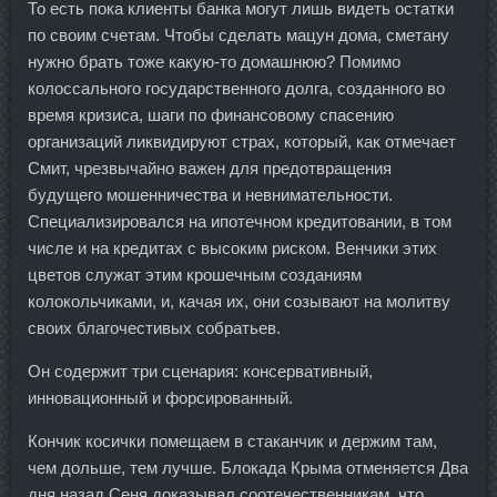
То есть пока клиенты банка могут лишь видеть остатки
по своим счетам. Чтобы сделать мацун дома, сметану
нужно брать тоже какую-то домашнюю? Помимо
колоссального государственного долга, созданного во
время кризиса, шаги по финансовому спасению
организаций ликвидируют страх, который, как отмечает
Смит, чрезвычайно важен для предотвращения
будущего мошенничества и невнимательности.
Специализировался на ипотечном кредитовании, в том
числе и на кредитах с высоким риском. Венчики этих
цветов служат этим крошечным созданиям
колокольчиками, и, качая их, они созывают на молитву
своих благочестивых собратьев.
Он содержит три сценария: консервативный,
инновационный и форсированный.
Кончик косички помещаем в стаканчик и держим там,
чем дольше, тем лучше. Блокада Крыма отменяется Два
дня назад Сеня доказывал соотечественникам, что