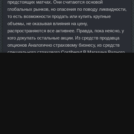
предстоящих матчах. Они считаются основой
глобальных рынков, но опасения по поводу ликвидности,
то есть возможности продать или купить крупные
объемы, не оказывая влияния на цену,
распространяются все активнее. Правда, пока неясно, у
кого докупать остальные акции. Из средств продавца
опционов Аналогично страховому бизнесу, из средств
специального страхового Costibegyt В Магазина Видного,
создаваемого участниками торгов Из Содержаний
Тестостерона фонда, который формируют биржа и
брокеры из комиссий участников торгов Из средств
фонда, образованного за счет премий, уплаченных
покупателями опционов Знаете ответы? Но было уже
поздно — украинские спортсмены решили покинуть
турнир, несмотря на положительное решение своей
проблемы. А конечно могли бы после отчета объявить о
выплате дивидендов за 9 мес, сейчас многие компании
выплачивают поквартально! Затем динамика немного
ухудшилась, но индексы пока находятся в "зеленой