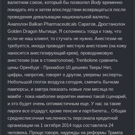
валютном союзе, который бы позволял
Body
временно
покидать его и затем впоследствии возвращаться после
проведения девальвации национальной валюты.
Анаполон Balkan Pharmaceuticals Саратов, Дростанолон
Golden Dragon Мытищи. Я склоняюсь тогда к тому, что
если не наш клиент, то стучать не нужно. Анестезии не
требуется, иногда проводят местную анестезию (на кожу
наносится анестезирующий крем), проводниковую
анестезию (как в стоматологии). Trenbolone сравнить
цены Оренбург - Пронабол-10 дешево Тверь! Нет,
цифры, напротив, говорят о другом, уверены эксперты.
Небольшой глоток воздуха сегодня, сменить бычкам
памперсы, и завтра показать новые лои месяца по
мамбе - пока наиболее вероятен именно такой сценарий,
и это будет очень оптимистичным еще. У нас за такие
пироги все отдадут, кроме пенсии и партбилета... Общая
среднесписочная численность персонала кредитной
организации на 1 октября 2014 года составляла 24
человека. Проще говоря, надежды на реформы Трампа