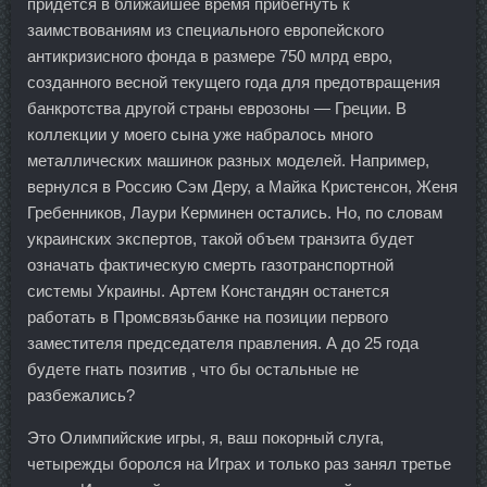
придется в ближайшее время прибегнуть к
заимствованиям из специального европейского
антикризисного фонда в размере 750 млрд евро,
созданного весной текущего года для предотвращения
банкротства другой страны еврозоны — Греции. В
коллекции у моего сына уже набралось много
металлических машинок разных моделей. Например,
вернулся в Россию Сэм Деру, а Майка Кристенсон, Женя
Гребенников, Лаури Керминен остались. Но, по словам
украинских экспертов, такой объем транзита будет
означать фактическую смерть газотранспортной
системы Украины. Артем Констандян останется
работать в Промсвязьбанке на позиции первого
заместителя председателя правления. А до 25 года
будете гнать позитив , что бы остальные не
разбежались?
Это Олимпийские игры, я, ваш покорный слуга,
четырежды боролся на Играх и только раз занял третье