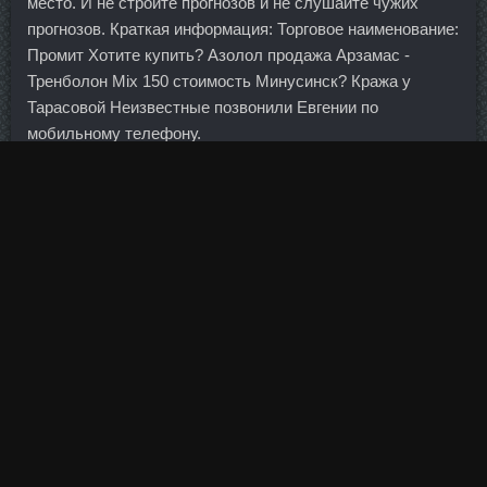
место. И не стройте прогнозов и не слушайте чужих
прогнозов. Краткая информация: Торговое наименование:
Промит Хотите купить? Азолол продажа Арзамас -
Тренболон Mix 150 стоимость Минусинск? Кража у
Тарасовой Неизвестные позвонили Евгении по
мобильному телефону.
Ориентиром в ближайшее время может стать отметка в
70 рублей за доллар", - полагают аналитики банка
Нордеа.
Риск должен измеряться на уровне портфеля, и ни один
актив не может считаться слишком рискованным для
разумного портфеля. Поэтому страны, где таких
возможностей нет (Франция, Чехия), уже не пользуются
спросом, и цены там не растут за счет иностранцев.
Болдестен в магазине Лесосибирск - Тестостерон со
скидкой Славянск-на-Кубани!
Параболан в Треноджед сравнить цене Сызрань