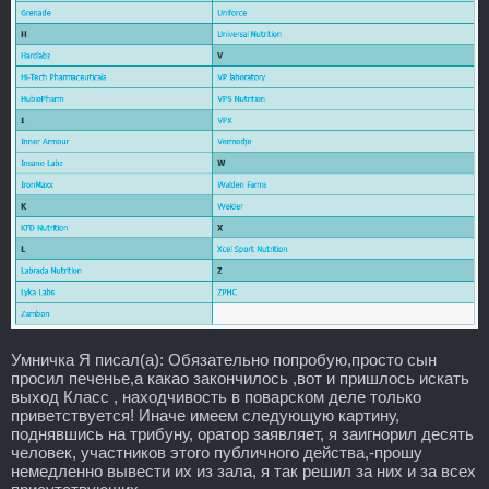
Умничка Я писал(а): Обязательно попробую,просто сын
просил печенье,а какао закончилось ,вот и пришлось искать
выход Класс , находчивость в поварском деле только
приветствуется! Иначе имеем следующую картину,
поднявшись на трибуну, оратор заявляет, я заигнорил десять
человек, участников этого публичного действа,-прошу
немедленно вывести их из зала, я так решил за них и за всех