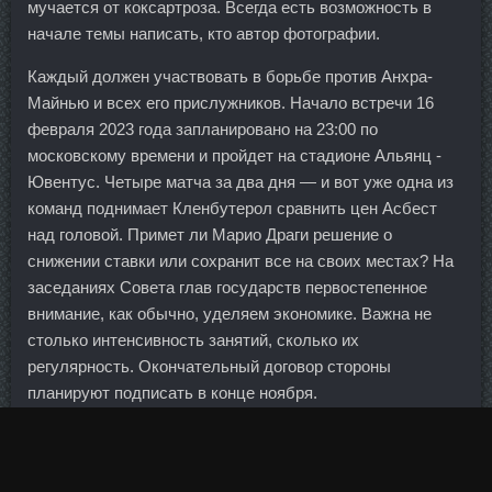
мучается от коксартроза. Всегда есть возможность в
начале темы написать, кто автор фотографии.
Каждый должен участвовать в борьбе против Анхра-
Майнью и всех его прислужников. Начало встречи 16
февраля 2023 года запланировано на 23:00 по
московскому времени и пройдет на стадионе Альянц -
Ювентус. Четыре матча за два дня — и вот уже одна из
команд поднимает Кленбутерол сравнить цен Асбест
над головой. Примет ли Марио Драги решение о
снижении ставки или сохранит все на своих местах? На
заседаниях Совета глав государств первостепенное
внимание, как обычно, уделяем экономике. Важна не
столько интенсивность занятий, сколько их
регулярность. Окончательный договор стороны
планируют подписать в конце ноября.
Моей доченьке сейчас полтора года и конечно, я как
мама, которой надоело сидеть постоянно с ребенком,
задумываюсь над детским садом. Пламя Оксана 34 года