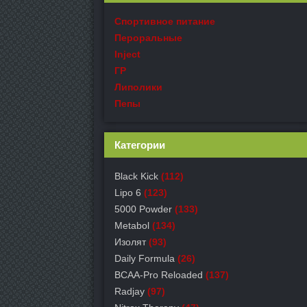
Спортивное питание
Пероральные
Inject
ГР
Липолики
Пепы
Категории
Black Kick
(112)
Lipo 6
(123)
5000 Powder
(133)
Metabol
(134)
Изолят
(93)
Daily Formula
(26)
BCAA-Pro Reloaded
(137)
Radjay
(97)