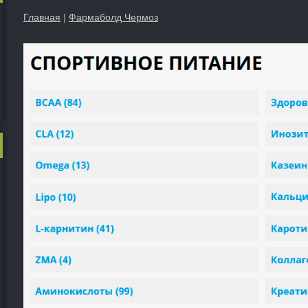
Главная
|
Фармаболд Чермоз