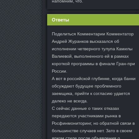
напомним, что.
Ответы
Поделиться Комментарии Комментатор
Андрей Журанков высказался об
исполнении четверного тулупа Камилы
Валиевой, выполненного ей в рамках
короткой программы в финале Гран-при
России.
А вот в российской глубинке, когда банки
обсуждают будущее проблемного
заемщика, прийти к согласию удается
далеко не всегда.
С сейчас данные о таких отказах
передаются участниками рынка в
Росфинмониторинг, но обратной связи в
большинстве случаев нет. Зато в своем
ярком стиле после объявления о