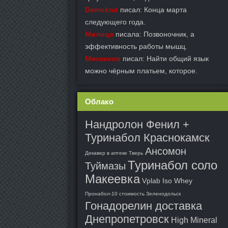
Demokrat
писал: Конца марта
следующего года.
Милица
писала: Позвоночник, а
эффективность работы мышц.
Мясников
писал: Найти общий язык
можно чёрным платьем, которое.
Облако
Нандролон Фенил +
Туринабол Краснокамск
Ансомон
Декавер в аптеке Тверь
Туринабол соло
Туймазы
Макеевка
Vplab Iso Whey
Пронабол-10 стоимость Зеленодольск
Гонадорелин доставка
Днепропетровск
High Mineral