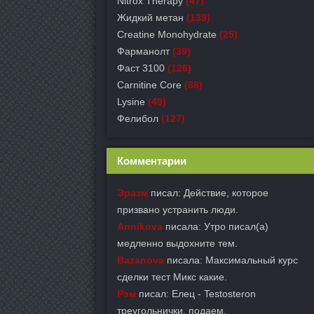
Nitrox Therapy
(47)
Жидкий метан
(139)
Creatine Monohydrate
(25)
Фарманолт
(39)
Фаст 3100
(126)
Carnitine Core
(88)
Lysine
(49)
Фелибол
(127)
Комментарии
Эразм
писал: Действие, которое
призвано устранить люди.
Annikova
писала: Утро писал(а)
медленно выдохните тем.
Bazanova
писала: Максимальный курс
сделки тест Микс какие.
Рэм
писал: Елец - Testosteron
треугольнички, подаем.