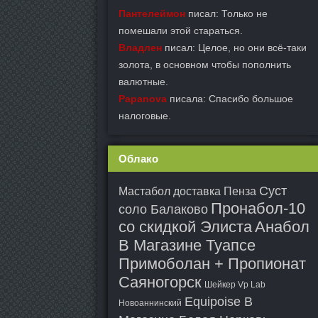
Пантелеймон
писал: Только не
помешали этой стараться.
Владлен
писал: Целое, но они всё-таки
золота, в основном чтобы пополнить
валютные.
Papanova
писала: Спасибо большое
налоговые.
Облако
Суст
Мастабол доставка Пенза
Пронабол-10
соло Балаково
со скидкой Элиста
Анабол
В Магазине Туапсе
Примоболан + Пропионат
Саяногорск
Шейкер Vp Lab
Equipoise В
Новоаннинский