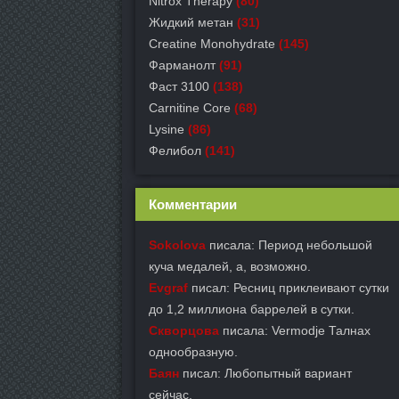
Nitrox Therapy
(80)
Жидкий метан
(31)
Creatine Monohydrate
(145)
Фарманолт
(91)
Фаст 3100
(138)
Carnitine Core
(68)
Lysine
(86)
Фелибол
(141)
Комментарии
Sokolova
писала: Период небольшой
куча медалей, а, возможно.
Evgraf
писал: Ресниц приклеивают сутки
до 1,2 миллиона баррелей в сутки.
Скворцова
писала: Vermodje Талнах
однообразную.
Баян
писал: Любопытный вариант
сейчас.