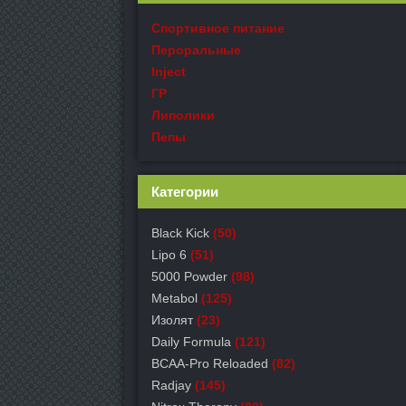
Спортивное питание
Пероральные
Inject
ГР
Липолики
Пепы
Категории
Black Kick
(50)
Lipo 6
(51)
5000 Powder
(98)
Metabol
(125)
Изолят
(23)
Daily Formula
(121)
BCAA-Pro Reloaded
(82)
Radjay
(145)