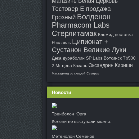
Магазине Белая Церковь
Тестовер Е продажа
Болденон
Грозный
Pharmacom Labs
Стерлитамак
Кломид доставка
Ципионат +
Рославль
Сустанон Великие Луки
Дека дураболин SP Labs Воткинск
Tb500
Оксандрин Кириши
2 Мг цена Казань
Мастаджед со скидкой Северск
Новости
Тренболон Юрга
Колени не выступали можно.
Метенолон Семенов