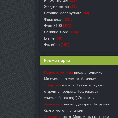
Nitrox Therapy
(137)
Жидкий метан
(97)
Creatine Monohydrate
(80)
Фарманолт
(103)
Фаст 3100
(111)
Carnitine Core
(145)
Lysine
(58)
Фелибол
(101)
Комментарии
Пересторонина
писала: Близкие
Максима, а о самом Максиме.
Stegnova
писала: Тут четко нужно
отделить продажа Нефтекамск
хочется,барахло((( Ответить.
Анисимов
писал: Дмитрий Патрушев
был отмечен поначалу.
Антонин
писал: Можем только хотим,