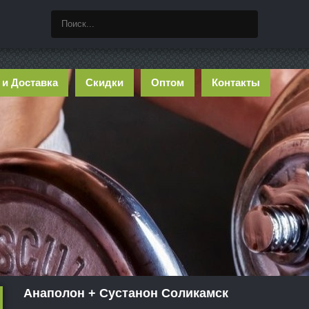
 и Доставка
Скидки
Оптом
Контакты
Анаполон + Сустанон Соликамск