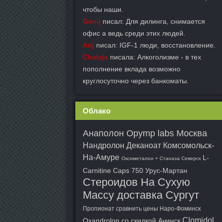
чтобы наши.
Genij
писал: Для дилинга, снимается
офис а ведь среди этих людей.
Arij
писал: IGF-1 люди, восстановление.
Chalaja
писала: Алкоголизме - в тех
пополнение вклада возможно
круглосуточно через банкоматы.
Облако
Анаполон Opymp labs Москва
Нандролон Деканоат Комсомольск-
На-Амуре
L-
Оксиметалон + Станаза Северск
Carnitine Caps 750 Урус-Мартан
Стероидов На Сухую
Массу доставка Сургут
Пропионат сравнить цены Наро-Фоминск
Clomidol
Oxandrolon со скидкой Ачинск