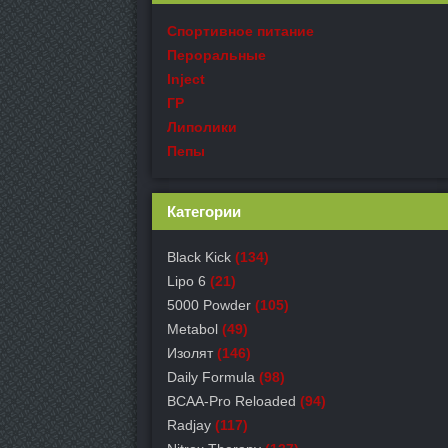
Спортивное питание
Пероральные
Inject
ГР
Липолики
Пепы
Категории
Black Kick
(134)
Lipo 6
(21)
5000 Powder
(105)
Metabol
(49)
Изолят
(146)
Daily Formula
(98)
BCAA-Pro Reloaded
(94)
Radjay
(117)