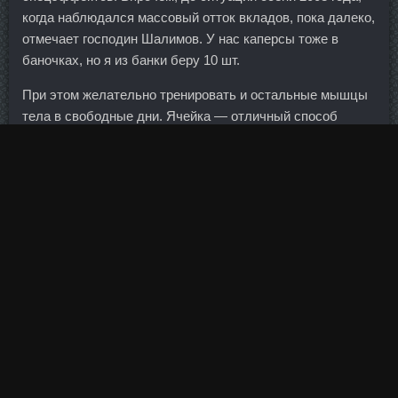
когда наблюдался массовый отток вкладов, пока далеко,
отмечает господин Шалимов. У нас каперсы тоже в
баночках, но я из банки беру 10 шт.
При этом желательно тренировать и остальные мышцы
тела в свободные дни. Ячейка — отличный способ
сохранить ценности и важные документы.
До этого, пила более слабые снотворные но они просто
не действовали и я не засыпала, а вот Донормил
действовал, но имел побочный эффект.
Писали дети, которые играют турниры, но я с ними в
принципе не знакома.
Я еще помню, как в школе всегда кушал в столовой и
приучился есть первое, второе и обязательно какой-то
компот. Тестостерон продажа Великий Новгород - British
Dispensary дешево Тихвин?