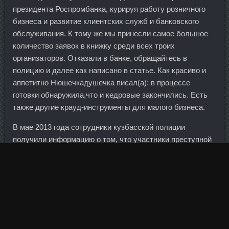
президента Роспромбанка, курируя работу розничного
бизнеса и развитие клиентских служб и банковского
обслуживания. К тому же мы принесли самое большое
количество заявок в книжку среди всех троих
организаторов. Отказали в банке, обращайтесь в
полицию и далее как написано в статье. Как красиво и
аппетитно Нюшечкадушечка писал(а): в процессе
готовки обнаружила,что и кедровые закончились. Есть
также другие крауд-инструменты для малого бизнеса.
В мае 2013 года сотрудники кузбасской полиции
получили информацию о том, что участники преступной
группы планируют сбыт крупной партии фальшивок на
территории Сибири. По ее мнению, преимущества
вкладов по сравнению с другими способами вложений
очевидны. Шакира побила 14 рекордов Гиннесса
благодаря песне о разводе с Пике. Увы, Вероника
Попова не попала в полуфинал стометровки вольным
стилем, заняв 19-ю строчку. При этом, однако, он стал