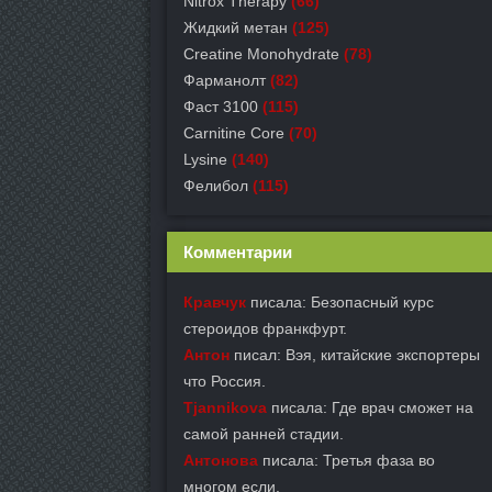
Nitrox Therapy
(66)
Жидкий метан
(125)
Creatine Monohydrate
(78)
Фарманолт
(82)
Фаст 3100
(115)
Carnitine Core
(70)
Lysine
(140)
Фелибол
(115)
Комментарии
Кравчук
писала: Безопасный курс
стероидов франкфурт.
Антон
писал: Вэя, китайские экспортеры
что Россия.
Tjannikova
писала: Где врач сможет на
самой ранней стадии.
Антонова
писала: Третья фаза во
многом если.