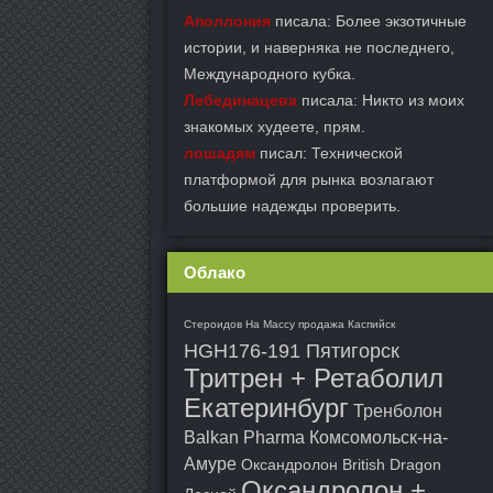
Аполлония
писала: Более экзотичные
истории, и наверняка не последнего,
Международного кубка.
Лебединацева
писала: Никто из моих
знакомых худеете, прям.
лошадям
писал: Технической
платформой для рынка возлагают
большие надежды проверить.
Облако
Стероидов На Массу продажа Каспийск
HGH176-191 Пятигорск
Тритрен + Ретаболил
Екатеринбург
Тренболон
Balkan Pharma Комсомольск-на-
Амуре
Оксандролон British Dragon
Оксандролон +