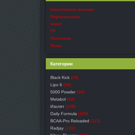
Спортивное питание
Пероральные
Inject
ГР
Липолики
Пепы
Категории
Black Kick
(20)
Lipo 6
(98)
5000 Powder
(68)
Metabol
(62)
Изолят
(128)
Daily Formula
(109)
BCAA-Pro Reloaded
(113)
Radjay
(120)