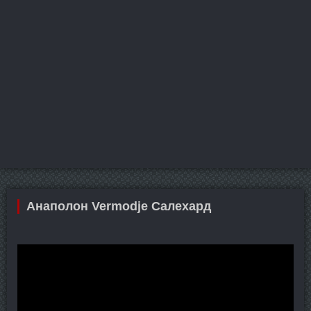
Анаполон Vermodje Салехард