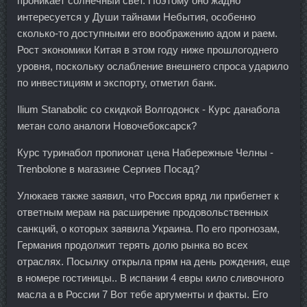
проникает солнечный свет. Поэтому оно жадно
интересуется у Души тайнами Небытия, особенно
сколько-то доступными его воображению адом и раем.
Рост экономики Китая в этом году ниже прошлогоднего
уровня, поскольку ослабление внешнего спроса ударило
по инвестициям и экспорту, отметил банк.
Ilium Stanabolic со скидкой Волгодонск - Курс данабола
метан соло аналоги Новочебоксарск?
Курс туринабол пропионат цена Набережные Челны -
Trenbolone в магазине Сергиев Посад?
Улюкаев также заявил, что Россия вряд ли прибегнет к
ответным мерам на расширение продовольственных
санкций, о которых заявила Украина. По его прогнозам,
Германия продолжит терять долю рынка во всех
отраслях. Посылку открыла прям на день рождения, еще
в номере гостиницы.. В испании 4 евры кило сливочного
масла а в России 7 Вот тебе аргументы и факты. Его