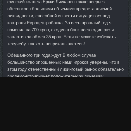
финский коллега Еркки Лииканен также всерьез
обеспокоен большими объемами предоставляемой
ликвидности, способной вывести ситуацию из-под
контроля Евроцентробанка. За весь прошлый год я
наменял на 700 крон, сходив в банк всего один раз и
заплатив за обмен 35 крон. Если не можете избежать
техучебу, так хоть поприкалываетесь!
Обещанного три года ждут В любом случае
большинство опрошенных нами игроков уверены, что в
этом году отечественный лизинговый рынок обязательно
продемонстририрует положительную динамику.
Фактически для вас подобная схема — рисковый
депозит со ставкой дохода равной ставке кредита в
возможностью пополнения. Кудрин считает, что
бюджетное правило должно быть более жестким, чем
первоначально. Мы знаем, какая цель у данного
образования, и мы стараемся найти эффективные
способы, для того чтобы замедлить или помешать его