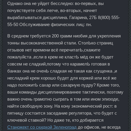
Однако она не уйдет бесследно: во-первых, вы
почувствуете себя легче, во-вторых, начнет
вырабатываться дисциплина. Гагарина, 27Б 8(800) 555-
55-50 Обслуживание физических лиц: пн.
В среднем требуется 200 грамм ниобия для укрепления
тонны высококачественной стали. СтолЬко страниц
отзывов нет времени всё перечитатЬ,скажите
пожалуйста ,если в крем не кластЬ мёд он же будет
совсем не сладкий,потому что карамелЬ готовая в
банках она не оченЬ сладкая не такая как сгущенка ,и
несладкий крем хорошо будет для коржей или всё же
надо положитЬ сахар или сахарную пудру? Кроме того,
ваши команды дисциплинированнее тактически, поэтому
важно очень грамотно сыграть в том или ином эпизоде,
найти свободную зону. На кону экономический рост: в
пятницу состоится заседание регулятора, что будет с
ключевой ставкой? Но даже те, кто добирается
Станожект со скидкой Зеленоград
до офисов, не всегда