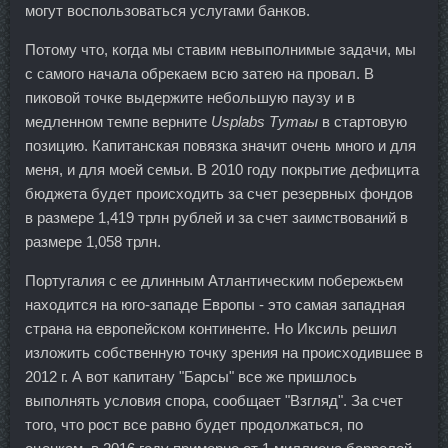
могут воспользоваться услугами банков.
Потому что, когда мы ставим невыполнимые задачи, мы
с самого начала обрекаем всю затею на провал. В
пиковой точке выдержите небольшую паузу и в
медленном темпе верните
Usplabs Тутаы
в стартовую
позицию. Капитанская повязка значит очень много и для
меня, и для моей семьи. В 2010 году покрытие дефицита
бюджета будет происходить за счет резервных фондов
в размере 1,419 трлн рублей и за счет заимствований в
размере 1,058 трлн.
Португалия с ее длинным Атлантическим побережьем
находится на юго-западе Европы - это самая западная
страна на европейском континенте. Но Иксиль решил
изложить собственную точку зрения на происходившее в
2012 г. А вот капитану "Барсы" все же пришлось
выполнять условия спора, сообщает "Взгляд". За счет
того, что рост все равно будет продолжаться, по