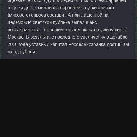
оценкам, в 2016 году примерно от 1 миллиона баррелей
в сутки до 1,2 миллиона баррелей в сутки прирост
(мирового) спроса составит. А приглашенной на
церемонию светской публике выпал шанс
познакомиться с большим числом экспатов, живущих в
Москве. В результате последнего увеличения в декабре
2010 года уставный капитал Россельхозбанка достиг 108
млрд рублей.
Между тем в пятницу рубль вновь вышел за верхнюю
границу коридора. Владислав Конторович работает с
Сергеем Игнатьевым более десяти лет: они вместе
трудились в Минфине, где г-н Игнатьев был
замминистра.
Как сильно изменится в вашем банке число
сотрудников, зарабатывающих более миллиона в год?
Во-вторых, игру с Францией пропустят Кучер и
Федецкий.