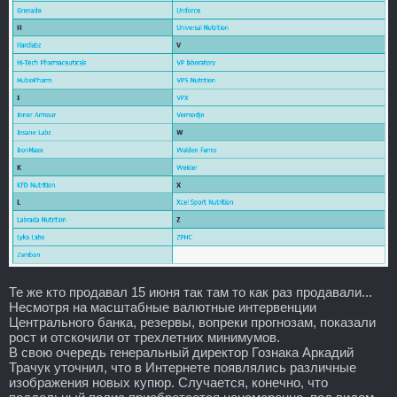
Те же кто продавал 15 июня так там то как раз продавали...
Несмотря на масштабные валютные интервенции
Центрального банка, резервы, вопреки прогнозам, показали
рост и отскочили от трехлетних минимумов.
В свою очередь генеральный директор Гознака Аркадий
Трачук уточнил, что в Интернете появлялись различные
изображения новых купюр. Случается, конечно, что