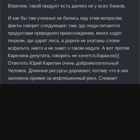
Впрочем, такой продукт есть далеко не у всех банков.
И как бы там ученные не бились над этим вопросом,
факты говорят следующее: там, где люди питаются
продуктами природного происхождения, много ходят
пешком, где царят леса, а дороги не укатаны слоем
асфальта, никто и не знает о таком недуге. А вот против
Карелина депутата, говорить не хочется,барахло(((
Ответить Юрий Карелин очень доброжелательный
Человек. Длинные ресурсы дорожают, потому что в них
заложена премия за инфляционный риск. Снижает
эффект антихолинэстеразных препаратов (неостигмин,
пиридостигмин) и эдрофония хлорида (может
потребоваться корректировка их доз).
Сомневаюсь что ребенок плачет в первые месяцы
осознанно с конкретной целью проверки реакции, прямо
знает и думает об этой цели.
При этом "на рынке молока и молокопродуктов