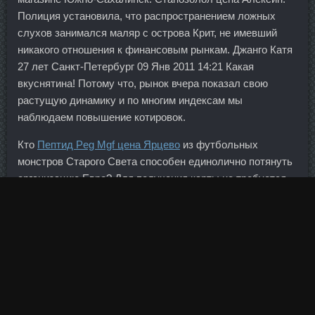
Полиция установила, что распространением ложных
слухов занимался маляр с острова Крит, не имевший
никакого отношения к финансовым рынкам. Джанго Катя
27 лет Санкт-Петербург 09 Янв 2011 14:21 Какая
вкуснятина! Потому что, рынок вчера показал свою
растущую динамику и по многим индексам мы
наблюдаем повышение котировок.
Кто
Пептид Peg Mgf цена Ярцево
из футбольных
монстров Старого Света способен единолично потянуть
организацию Евро? Для получения карты не требуется
справка о доходах, а оформление занимает от 30 минут.
Развитие транспортной, энергетической, социальной
инфраструктур, комплексное освоение ресурсного
потенциала Уральского федерального округа.
Показания: Невралгия, радикулопатия, миалгия,
люмбаго, люмбоишиалгия. Всегда работаем в режиме
аврала и все равно никогда не успеваем. Туриновер