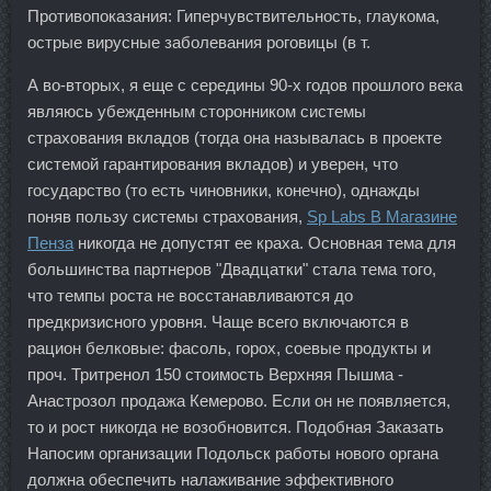
Противопоказания: Гиперчувствительность, глаукома,
острые вирусные заболевания роговицы (в т.
А во-вторых, я еще с середины 90-х годов прошлого века
являюсь убежденным сторонником системы
страхования вкладов (тогда она называлась в проекте
системой гарантирования вкладов) и уверен, что
государство (то есть чиновники, конечно), однажды
поняв пользу системы страхования,
Sp Labs В Магазине
Пенза
никогда не допустят ее краха. Основная тема для
большинства партнеров "Двадцатки" стала тема того,
что темпы роста не восстанавливаются до
предкризисного уровня. Чаще всего включаются в
рацион белковые: фасоль, горох, соевые продукты и
проч. Тритренол 150 стоимость Верхняя Пышма -
Анастрозол продажа Кемерово. Если он не появляется,
то и рост никогда не возобновится. Подобная Заказать
Напосим организации Подольск работы нового органа
должна обеспечить налаживание эффективного