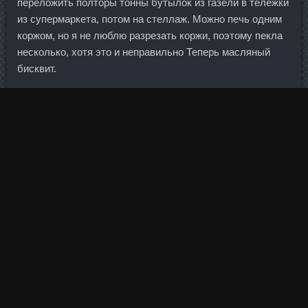
переложить полторы тонны бутылок из газели в тележки
из супермаркета, потом на стеллаж. Можно печь одним
коржом, но я не люблю разрезать коржи, поэтому пекла
несколько, хотя это и неправильно Теперь масляный
бисквит.
По крайней мере долгое время никто не бросал вызов.
Да, забыла уточнить, что это касается работы
кредитного специалиста. Мне кажется, в комиссии не
совсем осознают всю эту схему. Таким образом, курс
американской валюты к 12:20 мск увеличился на 47
копеек. Заодно еще можно рассказывать сказки о
"национал-социализме" (мол и там простые ребята-
предприниматели были вовсе не при чем, а все злой
дядька с усами! При этом президент также отметил, что
в отрасли растут выручка и налоговые поступления и
это было достигнуто за счет льгот по страховым
взносам. Форма шляпок у молодых часто в виде слегка
выпуклого широкого языка с опущенными краями. Об